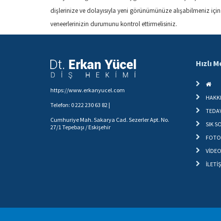
dişlerinize ve dolayısıyla yeni görünümünüze alışabilmeniz için 
veneerlerinizin durumunu kontrol ettirmelisiniz.
Hızlı 
https://www.erkanyucel.com
HAKK
Telefon: 0 222 230 63 82 |
TEDAV
Cumhuriye Mah. Sakarya Cad. Sezerler Apt. No.
SIK 
27/1 Tepebaşı / Eskişehir
FOTO
VİDEO
İLETİ