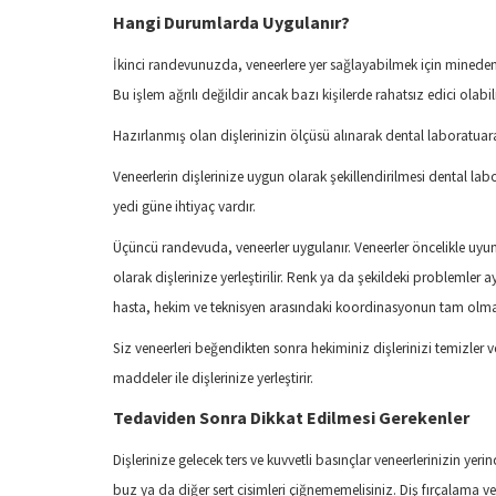
Hangi Durumlarda Uygulanır?
İkinci randevunuzda, veneerlere yer sağlayabilmek için mineden y
Bu işlem ağrılı değildir ancak bazı kişilerde rahatsız edici olab
Hazırlanmış olan dişlerinizin ölçüsü alınarak dental laboratuara g
Veneerlerin dişlerinize uygun olarak şekillendirilmesi dental la
yedi güne ihtiyaç vardır.
Üçüncü randevuda, veneerler uygulanır. Veneerler öncelikle uyum, 
olarak dişlerinize yerleştirilir. Renk ya da şekildeki problemle
hasta, hekim ve teknisyen arasındaki koordinasyonun tam olması 
Siz veneerleri beğendikten sonra hekiminiz dişlerinizi temizler ve
maddeler ile dişlerinize yerleştirir.
Tedaviden Sonra Dikkat Edilmesi Gerekenler
Dişlerinize gelecek ters ve kuvvetli basınçlar veneerlerinizin yer
buz ya da diğer sert cisimleri çiğnememelisiniz. Diş fırçalama v