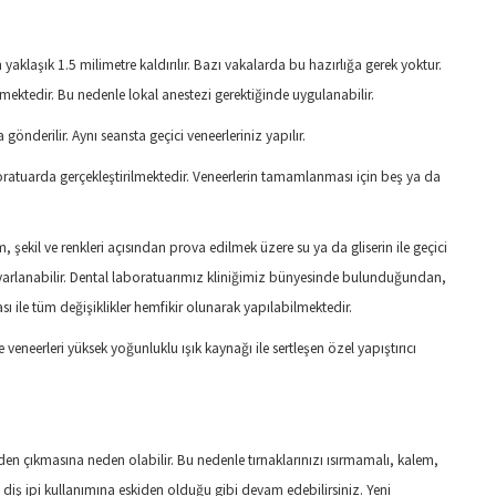
aklaşık 1.5 milimetre kaldırılır. Bazı vakalarda bu hazırlığa gerek yoktur.
ilmektedir. Bu nedenle lokal anestezi gerektiğinde uygulanabilir.
önderilir. Aynı seansta geçici veneerleriniz yapılır.
boratuarda gerçekleştirilmektedir. Veneerlerin tamamlanması için beş ya da
şekil ve renkleri açısından prova edilmek üzere su ya da gliserin ile geçici
r ayarlanabilir. Dental laboratuarımız kliniğimiz bünyesinde bulunduğundan,
ile tüm değişiklikler hemfikir olunarak yapılabilmektedir.
 veneerleri yüksek yoğunluklu ışık kaynağı ile sertleşen özel yapıştırıcı
inden çıkmasına neden olabilir. Bu nedenle tırnaklarınızı ısırmamalı, kalem,
e diş ipi kullanımına eskiden olduğu gibi devam edebilirsiniz. Yeni