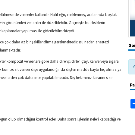
ilmesinde veneerler kullanılır. Hafif eğri, renklenmiş, aralarında boşluk
erin görünümleri veneerler ile düzeltilebilir. Geçmişte bu eksiklerin
e kaplamalar yapılması ile giderilebilmekteydi.
nce çok daha az bir şekillendirme gerekmektedir. Bu neden anestezi
Gör
lanmaktadır.
ler kompozit veneerlere göre daha dirençlidirler. Çay, kahve veya sigara
G
ncak kompozit veneer dişe uygulandığında dişten madde kaybı hiç olmaz ya
erlerden çok daha ince yapılabilmesidir. Diş hekiminiz kararını sizin
Pa
ygun olup olmadığını kontrol eder. Daha sonra işlemin neleri kapsadığı ve