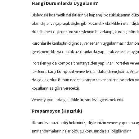
Hangi Durumlarda Uygulanır?
Dişlerdeki kozmetik defektlerin ve kapanış bozukluklarının düzelt
olan dişler ve çapraşık dişler gibi kozmetik eksiklikleri olan dişl
düzeltilmesi dişlerin tüm yüzeylerinin hazırlanıp, kuron şeklind
Kuronlar ile karılaştırıldığında, veneerlerin uygulanmasından ö
gerekmemekte ya da çok az oranlarda yapılarak veneerler uygu
Porselen ya da kompozit materyalden yapılırlar. Porselen veneer
lekelerine karşı kompozit veneerlerden daha dirençlidirler. A
da çok az olur. Bunun nedeni kompozit veneerlerin porselen vene
koşullarınıza göre verecektir.
Veneer yapımında genellikle üç randevu gerekmektedir.
Preparasyon (Hazırlık)
İlk randevunuzda diş hekiminiz, dişlerinizin veneer yapımına u
sınırlandırmaların neler olduğu konusunda sizi bilgilendirir.