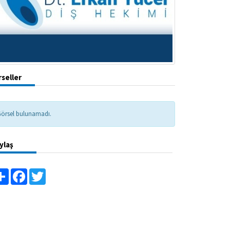
seller
örsel bulunamadı.
ylaş
Share
Facebook
Twitter