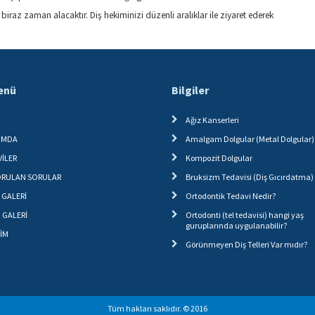
biraz zaman alacaktır. Diş hekiminizi düzenli aralıklar ile ziyaret ederek
Menü
Bilgiler
Ağız Kanserleri
IMDA
Amalgam Dolgular (Metal Dolgular)
İLER
Kompozit Dolgular
SORULAN SORULAR
Bruksizm Tedavisi (Diş Gıcırdatma)
 GALERİ
Ortodontik Tedavi Nedir?
 GALERİ
Ortodonti (tel tedavisi) hangi yaş
guruplarında uygulanabilir?
ŞİM
Görünmeyen Diş Telleri Var mıdır?
Tüm hakları saklıdır. © 2016