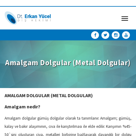
Toggle
naviga
Amalgam Dolgular (Metal Dolgular)
AMALGAM DOLGULAR (METAL DOLGULAR)
Amalgam nedir?
Amalgam dolgular gümüş dolgular olarak ta tanımlanır. Amalgam; gümüş,
kalay ve bakır alaşımının, cıva ile karıştırılması ile elde edilir. Karışımın %45-
50`sini oluşturan civa, metalleri birbirine bağlayarak dayanıklı bir dolgu