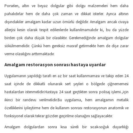
Porselen, altın ve beyaz dolgular gibi dolgu malzemeleri hem daha
pahalıdırlar hem de daha çok zaman ve dikkat isterler. Ayrıca altının
dışındakiler amalgam kadar uzun ömürlü değildir. Amalgam ancak civaya
allerjisi kesin olarak tespit edilenlerde kullanılmamalıdır ki, bu da yüzde
birden çok daha düşük bir olasılıktır. Gerekmediğinde amalgam dolgular
sökülmemelidir. Çünkü hem gereksiz masraf getirmekte hem de dişe zarar
verme olasılığını arttırmaktadır.
Amalgam restorasyon sonrası hastaya uyarılar
Uygulamanın yapıldığı tarafı en az bir saat kullanmaması ve takip eden 24
saat içinde de dikkatli olunarak sert şeyleri o bölgede çiğnememesi
hastalardan istenmelidir.Hastaya 24 saat geçtikten sonra polisaj işlemi.,için
ikinci bir randevu verilmelidir.Bu uygulama, hem amalgamın metalik
özelliklerini iyileştirme hem de kullanım sonrası restorasyonun anatomik ve
fonksiyonel olarak tekrar gözden geçirilme olanağını sağlayacaktır.
Amalgam dolgulardan sonra kısa süreli bir sıcak-soğuk duyarlılığı