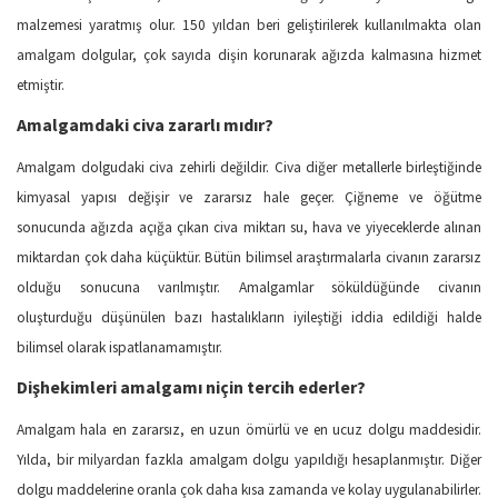
malzemesi yaratmış olur. 150 yıldan beri geliştirilerek kullanılmakta olan
amalgam dolgular, çok sayıda dişin korunarak ağızda kalmasına hizmet
etmiştir.
Amalgamdaki civa zararlı mıdır?
Amalgam dolgudaki civa zehirli değildir. Civa diğer metallerle birleştiğinde
kimyasal yapısı değişir ve zararsız hale geçer. Çiğneme ve öğütme
sonucunda ağızda açığa çıkan civa miktarı su, hava ve yiyeceklerde alınan
miktardan çok daha küçüktür. Bütün bilimsel araştırmalarla civanın zararsız
olduğu sonucuna varılmıştır. Amalgamlar söküldüğünde civanın
oluşturduğu düşünülen bazı hastalıkların iyileştiği iddia edildiği halde
bilimsel olarak ispatlanamamıştır.
Dişhekimleri amalgamı niçin tercih ederler?
Amalgam hala en zararsız, en uzun ömürlü ve en ucuz dolgu maddesidir.
Yılda, bir milyardan fazkla amalgam dolgu yapıldığı hesaplanmıştır. Diğer
dolgu maddelerine oranla çok daha kısa zamanda ve kolay uygulanabilirler.